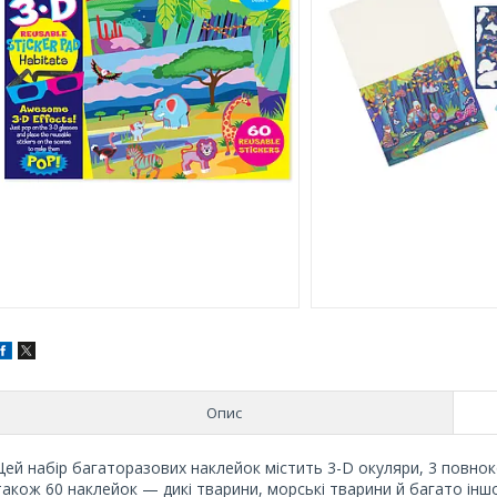
Опис
Цей набір багаторазових наклейок містить 3-D окуляри, 3 повнокол
також 60 наклейок — дикі тварини, морські тварини й багато іншо