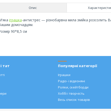
Опис
Характеристи
М'яка
іграшка
-антистрес — різнобарвна мила змійка розсолить В
Вашим домочадцям.
Розмір 90*8,5 см
і тат
Популярні категорії
тті
Іграшки
Радіо- і відеоняні
Роліки, скейтборди
нери
Хоббі і творчість
Весь список товарів