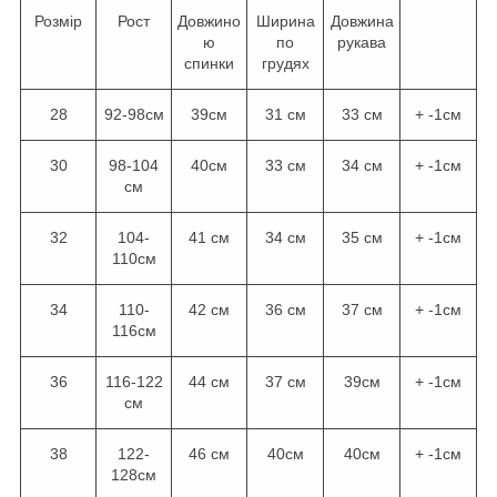
Розмір
Рост
Довжино
Ширина
Довжина
ю
по
рукава
спинки
грудях
28
92-98см
39см
31 см
33 см
+ -1см
30
98-104
40см
33 см
34 см
+ -1см
см
32
104-
41 см
34 см
35 см
+ -1см
110см
34
110-
42 см
36 см
37 см
+ -1см
116см
36
116-122
44 см
37 см
39см
+ -1см
см
38
122-
46 см
40см
40см
+ -1см
128см