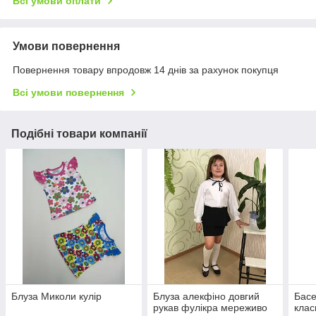
Всі умови оплати
Умови повернення
Повернення товару впродовж 14 днів за рахунок покупця
Всі умови повернення
Подібні товари компанії
Блуза Миколи кулір
Блуза алекфіно довгий
Басе
рукав фулікра мереживо
клас