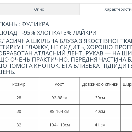
Опис
Характеристи
ТКАНЬ : ФУЛИКРА
СКЛАД: -95% ХЛОПКА+5% ЛАЙКРИ
КЛАСИЧНА ШКІЛЬНА БЛУЗА З ЯКОСТІВНОЇ ТК
СТИРКУ І ГЛАЖКУ, НЕ СИДИТЬ, ХОРОШО ПРОП
ОБРАБОТАН АТЛАСНИЙ ЛЕНТ, РУКАВ — НА Ш
ЩО ОЧЕНЬ ПРАКТИЧНО. ПЕРЕДНЯ ЧАСТИНА Б
ДОПОМОГА КНОПОК. ЕТА БЛИЗЬКА ПІДІЙДИТ
ДЕНЬ.
Розмір
Рост
Довжиною спинки
Шири
28
92-98см
39см
30
98-104 см
40см
32
104-110см
41 см