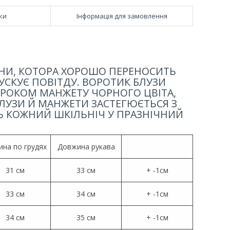
ки
Інформація для замовлення
АНИ, КОТОРА ХОРОШО ПЕРЕНОСИТЬ
УСКУЄ ПОВІТДУ. ВОРОТИК БЛУЗИ
ИРОКОМ МАНЖЕТУ ЧОРНОГО ЦВІТА,
ЛУЗИ Й МАНЖЕТИ ЗАСТЕГЮЄТЬСЯ З
Ь КОЖНИЙ ШКІЛЬНІЧ У ПРАЗНІЧНИЙ
на по грудях
Довжина рукава
31 см
33 см
+ -1см
33 см
34 см
+ -1см
34 см
35 см
+ -1см