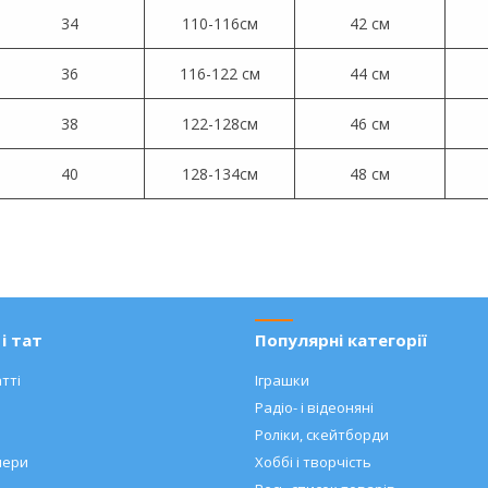
34
110-116см
42 см
36
116-122 см
44 см
38
122-128см
46 см
40
128-134см
48 см
і тат
Популярні категорії
тті
Іграшки
Радіо- і відеоняні
Роліки, скейтборди
нери
Хоббі і творчість