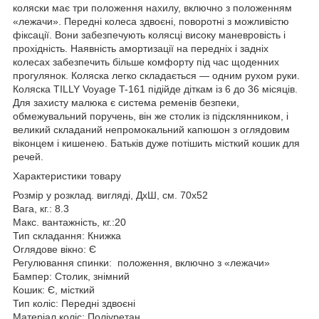
коляски має три положення нахилу, включно з положенням
«лежачи». Передні колеса здвоєні, поворотні з можливістю
фіксації. Вони забезпечують колясці високу маневровість і
прохідність. Наявність амортизації на передніх і задніх
колесах забезпечить більше комфорту під час щоденних
прогулянок. Коляска легко складається — одним рухом руки.
Коляска TILLY Voyage T-161 підійде діткам із 6 до 36 місяців.
Для захисту малюка є система ременів безпеки,
обмежувальний поручень, він же столик із підсклянником, і
великий складаний непромокальний капюшон з оглядовим
віконцем і кишенею. Батьків дуже потішить місткий кошик для
речей.
Характеристики товару
Розмір у розклад. вигляді, ДхШ, см. 70х52
Вага, кг.: 8.3
Макс. вантажність, кг.:20
Тип складання: Книжка
Оглядове вікно: Є
Регулювання спинки: положення, включно з «лежачи»
Бампер: Столик, знімний
Кошик: Є, місткий
Тип коліс: Передні здвоєні
Матеріал коліс: Поліуретан