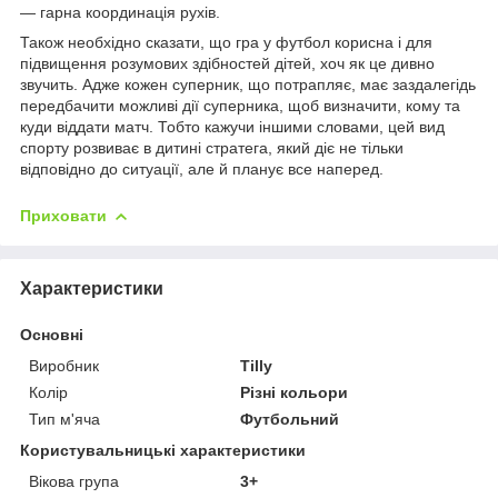
— гарна координація рухів.
Також необхідно сказати, що гра у футбол корисна і для
підвищення розумових здібностей дітей, хоч як це дивно
звучить. Адже кожен суперник, що потрапляє, має заздалегідь
передбачити можливі дії суперника, щоб визначити, кому та
куди віддати матч. Тобто кажучи іншими словами, цей вид
спорту розвиває в дитині стратега, який діє не тільки
відповідно до ситуації, але й планує все наперед.
Приховати
Характеристики
Основні
Виробник
Tilly
Колір
Різні кольори
Тип м'яча
Футбольний
Користувальницькі характеристики
Вікова група
3+