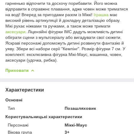
гарненько відпочити та досхочу порибавити. Його можна
відправити в справжнє плавання, адже човен може триматися
на воді! Вперед за пригодами разом із Міккі!
Іграшка
має
високий рівень артикуляції й докладну деталізацію образу.
Мікі рухає ніжками та ручками, а також може тримати
аксесуари
. Ліцензійні фігурки IMC дадуть можливість дитині
обіграти сцени з мультсеріалу або вигадувати свої сюжети.
Яскраві персонажі допоможуть дитині розвинути фантазію й
уяву. Збери всі набори серії "Кемпінг". Розмір фігурки 7 см. У
комплекті: ексклюзивна фігурка Мікі-Маус, машинка, човен,
аксесуари (удочка, рибка).
Приховати
Характеристики
Основні
Тип
Позашляховик
Користувальницькі характеристики
Персонажі
Міккі-Маус
Вікова група
3+