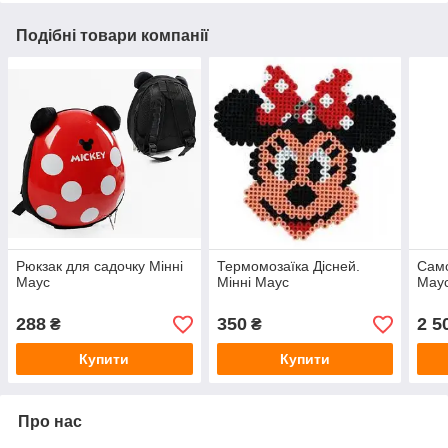
Подібні товари компанії
Рюкзак для садочку Мінні
Термомозаїка Дісней.
Само
Маус
Мінні Маус
Мау
288
350
2 5
₴
₴
Купити
Купити
Про нас