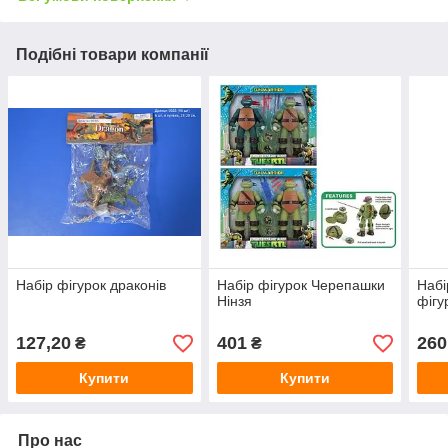
Подібні товари компанії
Набір фігурок драконів
Набір фігурок Черепашки
Набі
Нінзя
фігу
127,20
401
260
₴
₴
Купити
Купити
Про нас