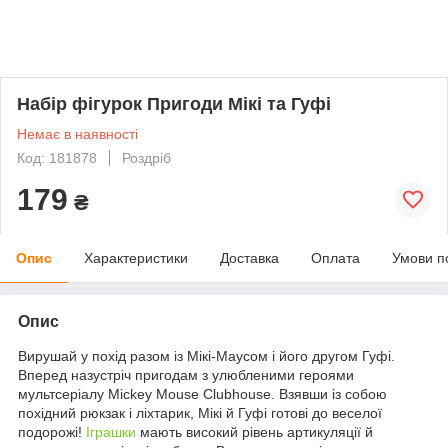
Набір фігурок Пригоди Мікі та Гуфі
Немає в наявності
Код: 181878
Роздріб
179
₴
Опис
Характеристики
Доставка
Оплата
Умови п
Опис
Вирушай у похід разом із Мікі-Маусом і його другом Гуфі.
Вперед назустріч пригодам з улюбленими героями
мультсеріалу Mickey Mouse Clubhouse. Взявши із собою
похідний рюкзак і ліхтарик, Мікі й Гуфі готові до веселої
подорожі!
Іграшки
мають високий рівень артикуляції й