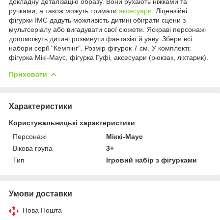
докладну деталізацію образу. Вони рухають ніжками та
ручками, а також можуть тримати
аксесуари
. Ліцензійні
фігурки IMC дадуть можливість дитині обіграти сцени з
мультсеріалу або вигадувати свої сюжети. Яскраві персонажі
допоможуть дитині розвинути фантазію й уяву. Збери всі
набори серії "Кемпінг". Розмір фігурок 7 см. У комплекті:
фігурка Мікі-Маус, фігурка Гуфі, аксесуари (рюкзак, ліхтарик).
Приховати
Характеристики
Користувальницькі характеристики
Персонажі
Міккі-Маус
Вікова група
3+
Тип
Ігровий набір з фігурками
Умови доставки
Нова Пошта