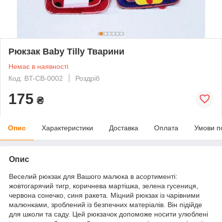
Рюкзак Baby Tilly Тварини
Немає в наявності
Код: BT-CB-0002
Роздріб
175
₴
Опис
Характеристики
Доставка
Оплата
Умови п
Опис
Веселий рюкзак для Вашого малюка в асортименті:
жовтогарячий тигр, коричнева мартішка, зелена гусениця,
червона сонечко, синя ракета. Міцний рюкзак із чарівними
малюнками, зроблений із безпечних матеріалів. Він підійде
для школи та саду. Цей рюкзачок допоможе носити улюблені