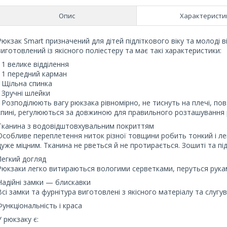
Опис
Характеристи
Рюкзак Smart призначений для дітей підліткового віку та молоді ві
виготовлений із якісного поліестеру та має такі характеристики:
- 1 велике відділення
- 1 передний карман
- Щільна спинка
- Зручні шлейки
- Розподілюють вагу рюкзака рівномірно, не тиснуть на плечі, п
спині, регулюються за довжиною для правильного розташування р
Тканина з водовідштовхувальним покриттям
Особливе переплетення ниток різної товщини робить тонкий і лег
дуже міцним. Тканина не рветься й не протирається. Зошиті та пі
Легкий догляд
Рюкзаки легко витираються вологими серветками, перуться рукам
Надійні замки — блискавки
Всі замки та фурнітура виготовлені з якісного матеріалу та слугу
Функціональність і краса
У рюкзаку є: