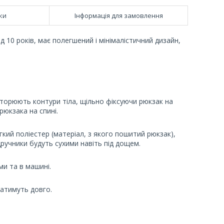
ки
Інформація для замовлення
д 10 років, має полегшений і мінімалістичний дизайн,
овторюють контури тіла, щільно фіксуючи рюкзак на
юкзака на спині.
кий поліестер (матеріал, з якого пошитий рюкзак),
дручники будуть сухими навіть під дощем.
и та в машині.
ватимуть довго.