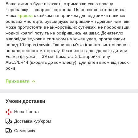
Ваша дитина буде в захваті, отримавши свою власну
Черепашку — спаринг-партнера. Ця повністю інтерактивна
м'яка
іграшка
є стійким напарником для підтримки навичок
бойових мистецтв. Бувши дуже витривалим і довговічним, він
може протистояти в найжорсткіших сутичках, не проронивши
жодної краплі поту та не розірившись на швах. Донателло
відповідає звуковим сигналом на кожен удар, програваючи
понад 10 фраз і звуків. Тканинна м'яка іграшка виготовлена з
гіпоалергенного матеріалу, безпечного для здоров'я дитини.
Розмір фігурки — 39 см. Вимагає: 3 батарейки типу
AG13/LR44 (входять до комплекту). Для дітей віком від трьох
років.
Приховати
Умови доставки
Нова Пошта
Доставка кур'єром
Самовивіз