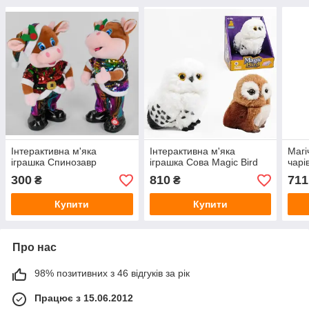
Інтерактивна м'яка
Інтерактивна м'яка
Магі
іграшка Спинозавр
іграшка Сова Magic Bird
чарі
300
810
711
₴
₴
Купити
Купити
Про нас
98% позитивних з 46 відгуків за рік
Працює з 15.06.2012