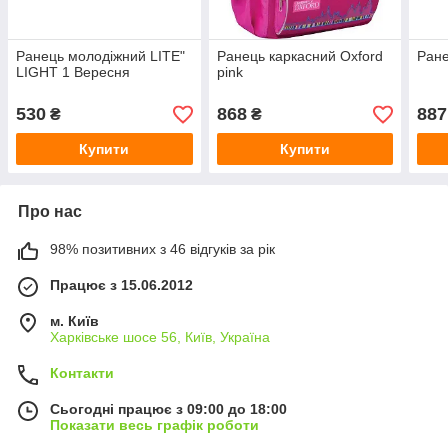
Ранець молодіжний LITE"
Ранець каркасний Oxford
Ране
LIGHT 1 Вересня
pink
530
868
887
₴
₴
Купити
Купити
Про нас
98% позитивних з 46 відгуків за рік
Працює з 15.06.2012
м. Київ
Харківське шосе 56, Київ, Україна
Контакти
Сьогодні працює з 09:00 до 18:00
Показати весь графік роботи