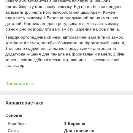
невагомим моментом є наявність всіляких кишеньок і
органайзерів у шкільному рюкзаку. Від цього безпосередньо
залежить зручність його використання школярем. Кожен
елемент у рюкзаку 1 Вересня продуманий до найменших
деталей. Наприклад, довгі регульовані лямки дають змогу
рівномірно розподілити вагу вмісту изделия на оба плеча.
Тверда ортопедична спинка, автоматичний магнітний замок,
комфортні лямки, застібка-блискавка на фронтальній кишені,
1 основне відділення, додаткові роздільники для зошитів,
додаткова кишеня для пенала на фронтальній панелі, 2 бічні
кишені, світловідбивні елементи, тканина — високоякісний
поліестер.
Приховати
Характеристики
Основні
Виробник
1 Вересня
Стать
Для хлопчиків