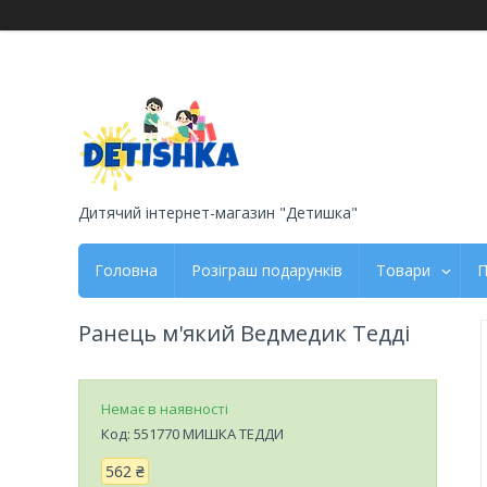
Дитячий інтернет-магазин "Детишка"
Головна
Розіграш подарунків
Товари
П
Ранець м'який Ведмедик Тедді
Немає в наявності
Код:
551770 МИШКА ТЕДДИ
562 ₴