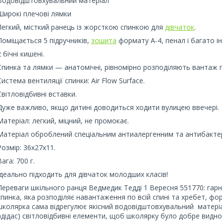
Водовідштовхувальний матеріал
Широкі плечові лямки
Легкий, місткий ранець із жорсткою спинкою для
дівчаток
.
Поміщається 5 підручників,
зошита
формату А-4, пенал і багато і
2 бічні кишені.
Спинка та лямки — анатомічні, рівномірно розподіляють вантаж п
Система вентиляції спинки: Air Flow Surface.
Світловідбивні вставки.
Дуже важливо, якщо дитині доводиться ходити вулицею ввечері.
Матеріал: легкий, міцний, не промокає.
Матеріал оброблений спеціальним антиалергенним та антибакте
Розмір: 36х27х11.
Вага: 700 г.
Ідеально підходить для дівчаток молодших класів!
Переваги шкільного ранця Ведмедик Тедді 1 Вересня 551770: гар
спинка, яка розподіляє навантаження по всій спині та хребет, фо
школярка сама відрегулює якісний водовідштовхувальний матері
адідас) світловідбивні елементи, щоб школярку було добре видно 