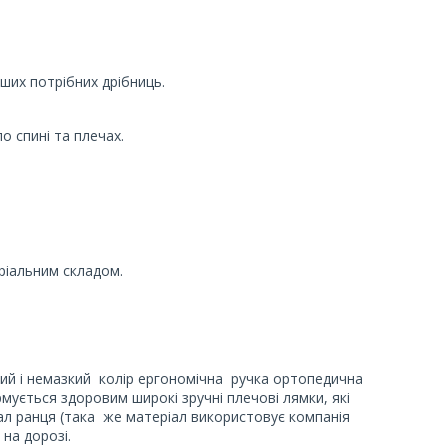
нших потрібних дрібниць.
о спині та плечах.
ріальним складом.
ний і немазкий колір ергономічна ручка ортопедична
рмується здоровим широкі зручні плечові лямки, які
ал ранця (така же матеріал використовує компанія
на дорозі.