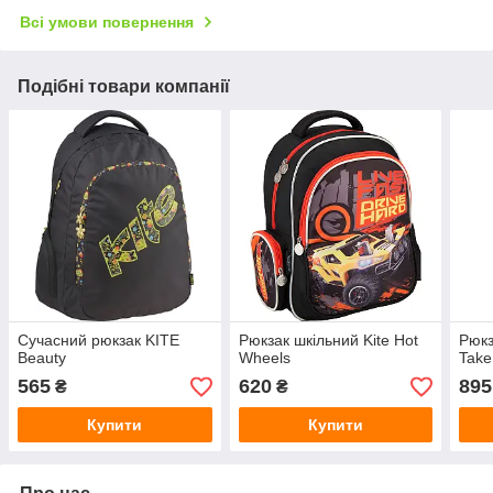
Всі умови повернення
Подібні товари компанії
Сучасний рюкзак KITE
Рюкзак шкільний Kite Hot
Рюкз
Beauty
Wheels
Take
565
620
895
₴
₴
Купити
Купити