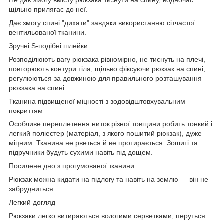
щільно прилягає до неї.
Дає змогу спині "дихати" завдяки використанню сітчастої
вентильованої тканини.
Зручні S-подібні шлейки
Розподілюють вагу рюкзака рівномірно, не тиснуть на плечі,
повторюють контури тіла, щільно фіксуючи рюкзак на спині,
регулюються за довжиною для правильного розташування
рюкзака на спині.
Тканина підвищеної міцності з водовідштовхувальним
покриттям
Особливе переплетення ниток різної товщини робить тонкий і
легкий поліестер (матеріал, з якого пошитий рюкзак), дуже
міцним. Тканина не рветься й не протирається. Зошиті та
підручники будуть сухими навіть під дощем.
Посилене дно з прогумованої тканини
Рюкзак можна кидати на підлогу та навіть на землю — він не
забрудниться.
Легкий догляд
Рюкзаки легко витираються вологими серветками, перуться