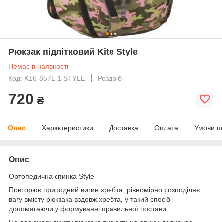
Рюкзак підлітковий Kite Style
Немає в наявності
Код: K16-857L-1 STYLE
Роздріб
720
₴
Опис
Характеристики
Доставка
Оплата
Умови п
Опис
Ортопедична спинка Style
Повторює природний вигин хребта, рівномірно розподіляє
вагу вмісту рюкзака вздовж хребта, у такий спосіб
допомагаючи у формуванні правильної постави.
Не дає змогу вмісту рюкзака тиснути на спину, водночас