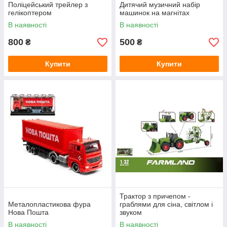
Поліцейський трейлер з
Дитячий музичний набір
гелікоптером
машинок на магнітах
В наявності
В наявності
800
500
₴
₴
Купити
Купити
Трактор з причепом -
Металопластикова фура
граблями для сіна, світлом і
Нова Пошта
звуком
В наявності
В наявності