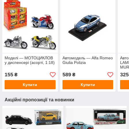
Моделі — МОТОЦИКЛОВ
Автомодель — Alfa Romeo
Авт
у диспенсері (асорті, 1:18)
Giulia Polizia
LAM
MUR
жовт
155
589
325
₴
₴
Купити
Купити
Акційні пропозиції та новинки