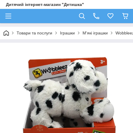
Дитячий інтернет-магазин "Детишка"
Товари та послуги
Іграшки
М'які іграшки
Wobbleez