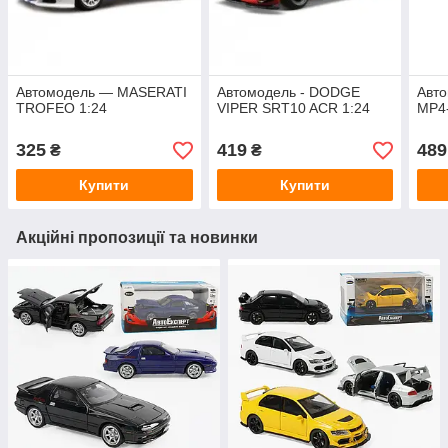
Автомодель — MASERATI
Автомодель - DODGE
Авт
TROFEO 1:24
VIPER SRT10 ACR 1:24
MP4-
325
419
489
₴
₴
Купити
Купити
Акційні пропозиції та новинки