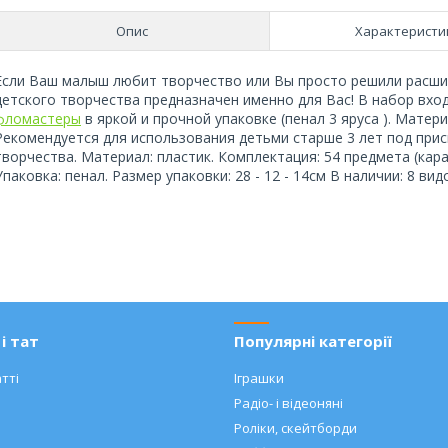
Опис
Характеристи
Если Ваш малыш любит творчество или Вы просто решили расшир
детского творчества предназначен именно для Вас! В набор вход
фломастеры
в яркой и прочной упаковке (пенал 3 яруса ). Матер
Рекомендуется для использования детьми старше 3 лет под присм
творчества. Материал: пластик. Комплектация: 54 предмета (кар
Упаковка: пенал. Размер упаковки: 28 - 12 - 14см В наличии: 8 вид
і тат
Популярні категорії
тті
Іграшки
Радіо- і відеоняні
Роліки, скейтборди