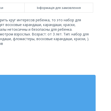
ки
Інформація для замовлення
ить круг интересов ребенка, то это набор для
ят восковые карандаши, карандаши, краски,
иалы нетоксичны и безопасны для ребенка.
отром взрослых. Возраст: от 3 лет. Тип: набор для
андаши, фломастеры, восковые карандаши, краски, ).
ов