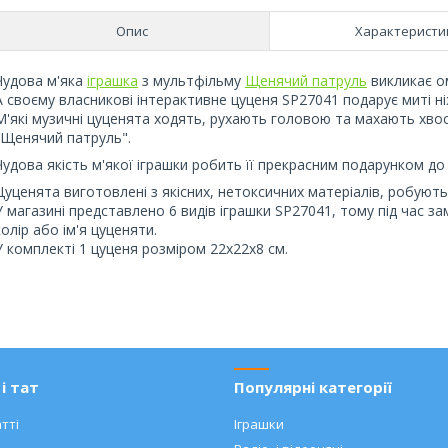
Опис
Характеристи
Чудова м'яка
іграшка
з мультфільму
Щенячий патруль
викликає ом
А своєму власникові інтерактивне цуценя SP27041 подарує миті ніж
М'які музичні цуценята ходять, рухають головою та махають хвос
"Щенячий патруль".
Чудова якість м'якої іграшки робить її прекрасним подарунком до 
Цуценята виготовлені з якісних, нетоксичних матеріалів, робують 
У магазині представлено 6 видів іграшки SP27041, тому під час
колір або ім'я цуценяти.
У комплекті 1 цуценя розміром 22х22х8 см.
і тат
Популярні категорії
тті
Іграшки