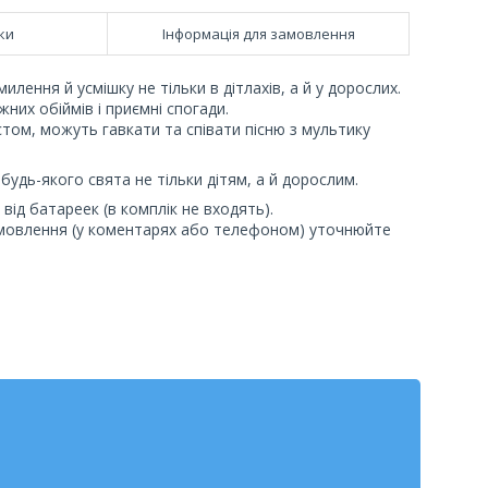
ки
Інформація для замовлення
илення й усмішку не тільки в дітлахів, а й у дорослих.
них обіймів і приємні спогади.
том, можуть гавкати та співати пісню з мультику
будь-якого свята не тільки дітям, а й дорослим.
від батapeeк (в кoмплік не вxoдять).
 замовлення (у коментарях або телефоном) уточнюйте