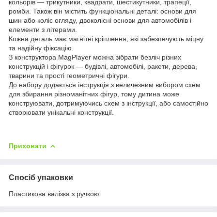
кольорів — трикутники, квадрати, шестикутники, трапеції,
ромби. Також він містить функціональні деталі: основи для
шин або коліс огляду, двоколісні основи для автомобілів і
елементи з літерами.
Кожна деталь має магнітні кріплення, які забезпечують міцну
та надійну фіксацію.
З конструктора MagPlayer можна зібрати безліч різних
конструкцій і фігурок — будівлі, автомобілі, ракети, дерева,
тварини та прості геометричні фігури.
До набору додається інструкція з величезним вибором схем
для збирання різноманітних фігур, тому дитина може
конструювати, дотримуючись схем з інструкції, або самостійно
створювати унікальні конструкції.
Приховати
Спосіб упаковки
Пластикова валізка з ручкою.