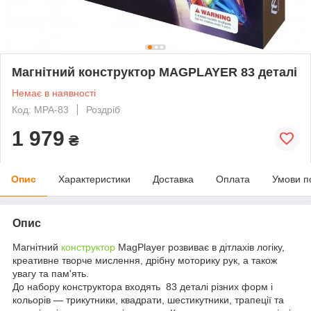
Магнітний конструктор MAGPLAYER 83 деталі
Немає в наявності
Код: MPA-83
Роздріб
1 979
₴
Опис
Характеристики
Доставка
Оплата
Умови п
Опис
Магнітний
конструктор
MagPlayer розвиває в дітлахів логіку,
креативне творче мислення, дрібну моторику рук, а також
увагу та пам'ять.
До набору конструктора входять 83 деталі різних форм і
кольорів — трикутники, квадрати, шестикутники, трапеції та