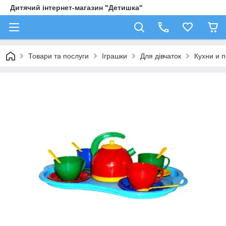
Дитячий інтернет-магазин "Детишка"
Товари та послуги
Іграшки
Для дівчаток
Кухни и 