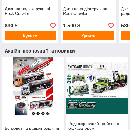
Джип на радіокеруванні
Джип на радіокеруванні
Джип
Rock Crawler
Rock Crawler
раді
830
1 500
530
₴
₴
Купити
Купити
Акційні пропозиції та новинки
Радіокерований трейлер з
Бензовоз на радіоуправлінні
екскаватором