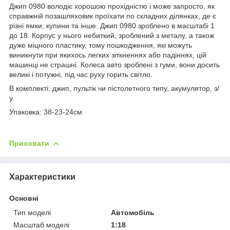
Джип 0980 володіє хорошою прохідністю і може запросто, як
справжній позашляховик проїхати по складних ділянках, де є
різні ямки, купини та інше. Джип 0980 зроблено в масштабі 1
до 18. Корпус у нього небиткий, зроблений з металу, а також
дуже міцного пластику, тому пошкодження, які можуть
виникнути при якихось легких зіткненнях або падіннях, цій
машинці не страшні. Колеса авто зроблені з гуми, вони досить
великі і потужні, під час руху горить світло.
В комплекті: джип, пультік чи пістолетного типу, акумулятор, з/
у.
Упаковка: 38-23-24см
Приховати
Характеристики
Основні
Тип моделі
Автомобіль
Масштаб моделі
1:18