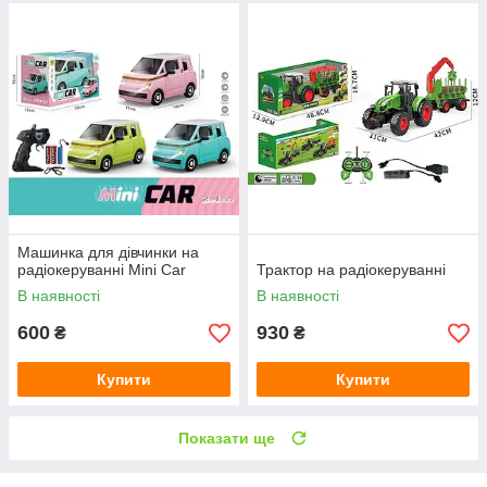
Машинка для дівчинки на
радіокеруванні Mini Car
Трактор на радіокеруванні
В наявності
В наявності
600
930
₴
₴
Купити
Купити
Показати ще