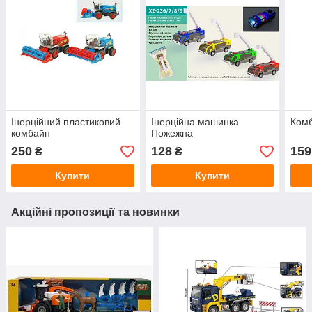
Інерційний пластиковий
Інерційна машинка
Комб
комбайн
Пожежна
250
128
159
₴
₴
Купити
Купити
Акційні пропозиції та новинки