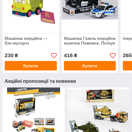
Машинка інерційна —
Машинка Газель інерційна
Інер
Еко-мусороз
музична Пожежна, Поліція
230
416
265
₴
₴
Купити
Купити
Акційні пропозиції та новинки