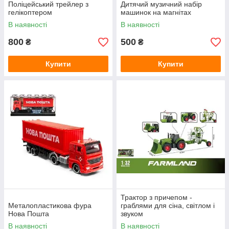
Поліцейський трейлер з
Дитячий музичний набір
гелікоптером
машинок на магнітах
В наявності
В наявності
800
500
₴
₴
Купити
Купити
Трактор з причепом -
Металопластикова фура
граблями для сіна, світлом і
Нова Пошта
звуком
В наявності
В наявності