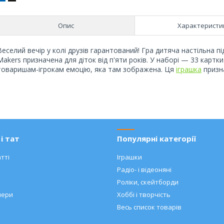
Опис
Характеристи
Веселий вечір у колі друзів гарантований! Гра дитяча настільна 
Makers призначена для діток від п'яти років. У наборі — 33 картк
товаришам-ігрокам емоцію, яка там зображена. Ця
іграшка
призна
і тат
Популярні категорії
тті
Іграшки
Радіо- і відеоняні
Роліки, скейтборди
нери
Хоббі і творчість
Весь список товарів