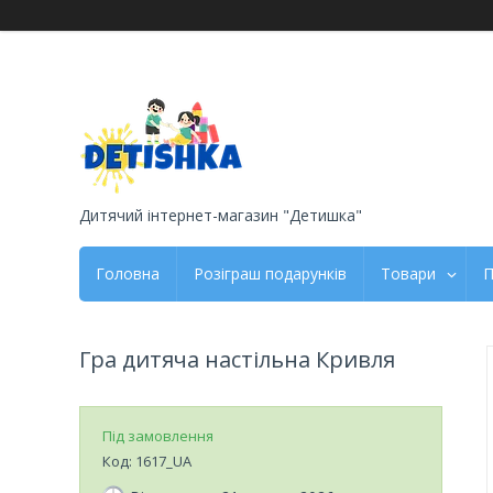
Дитячий інтернет-магазин "Детишка"
Головна
Розіграш подарунків
Товари
П
Гра дитяча настільна Кривля
Під замовлення
Код:
1617_UA