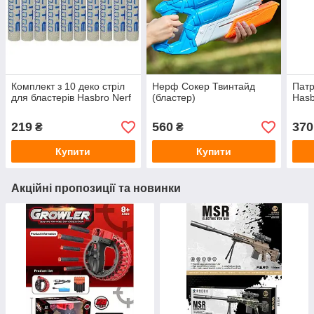
Комплект з 10 деко стріл
Нерф Сокер Твинтайд
Патр
для бластерів Hasbro Nerf
(бластер)
Hasb
219
560
370
₴
₴
Купити
Купити
Акційні пропозиції та новинки