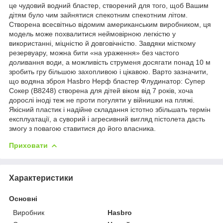
це чудовий водний бластер, створений для того, щоб Вашим
дітям було чим зайнятися спекотним спекотним літом.
Створена всесвітньо відомим американським виробником, ця
модель може похвалитися неймовірною легкістю у
використанні, міцністю й довговічністю. Завдяки місткому
резервуару, можна бити «на ураження» без частого
доливання води, а можливість струменя досягати понад 10 м
зробить гру більшою захопливою і цікавою. Варто зазначити,
що водяна зброя Hasbro Нерф бластер Флудинатор: Супер
Сокер (B8248) створена для дітей віком від 7 років, хоча
дорослі іноді теж не проти погуляти у війнишки на пляжі.
Якісний пластик і надійне складання істотно збільшать термін
експлуатації, а суворий і агресивний вигляд пістолета дасть
змогу з повагою ставитися до його власника.
Приховати
Характеристики
Основні
Виробник
Hasbro