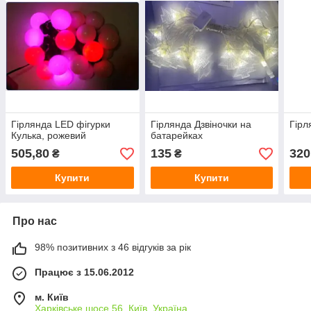
Гірлянда LED фігурки
Гірлянда Дзвіночки на
Гірл
Кулька, рожевий
батарейках
505,80
135
320
₴
₴
Купити
Купити
Про нас
98% позитивних з 46 відгуків за рік
Працює з 15.06.2012
м. Київ
Харківське шосе 56, Київ, Україна