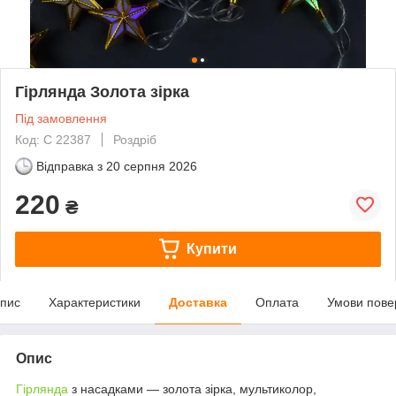
Гірлянда Золота зірка
Під замовлення
Код: С 22387
Роздріб
Відправка з
20 серпня 2026
220
₴
Купити
пис
Характеристики
Доставка
Оплата
Умови пове
Опис
Гірлянда
з насадками — золота зірка, мультиколор,