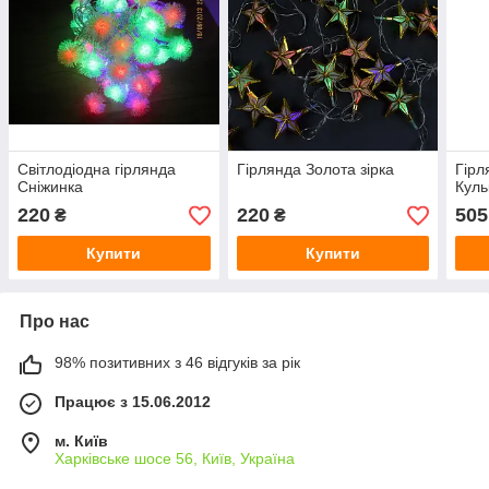
Світлодіодна гірлянда
Гірлянда Золота зірка
Гірл
Сніжинка
Куль
220
220
505
₴
₴
Купити
Купити
Про нас
98% позитивних з 46 відгуків за рік
Працює з 15.06.2012
м. Київ
Харківське шосе 56, Київ, Україна