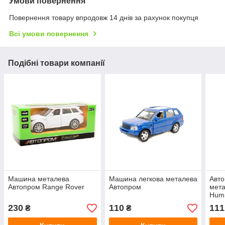
Умови повернення
Повернення товару впродовж 14 днів за рахунок покупця
Всі умови повернення
Подібні товари компанії
Машина металева
Машина легкова металева
Авт
Автопром Range Rover
Автопром
мета
Hum
230
110
111
₴
₴