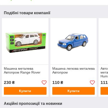
Подібні товари компанії
Машина металева
Машина легкова металева
Авт
Автопром Range Rover
Автопром
мета
Hum
230
110
111
₴
₴
Купити
Купити
Акційні пропозиції та новинки