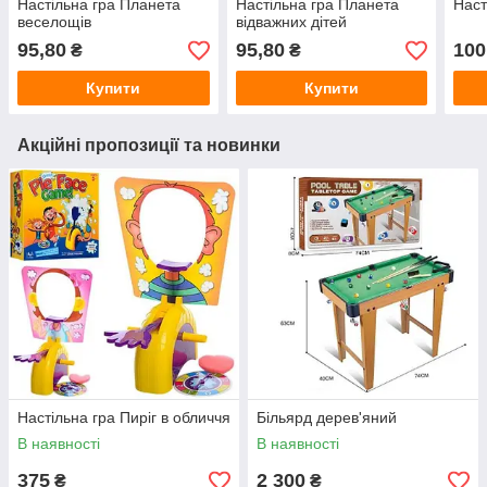
Настільна гра Планета
Настільна гра Планета
Наст
веселощів
відважних дітей
95,80
95,80
100
₴
₴
Купити
Купити
Акційні пропозиції та новинки
Настільна гра Пиріг в обличчя
Більярд дерев'яний
В наявності
В наявності
375
2 300
₴
₴