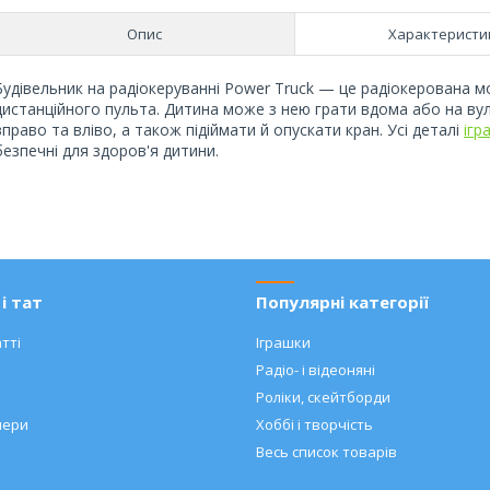
Опис
Характеристи
Будівельник на радіокеруванні Power Truck — це радіокерована 
дистанційного пульта. Дитина може з нею грати вдома або на вул
вправо та вліво, а також підіймати й опускати кран. Усі деталі
ігр
безпечні для здоров'я дитини.
і тат
Популярні категорії
тті
Іграшки
Радіо- і відеоняні
Роліки, скейтборди
нери
Хоббі і творчість
Весь список товарів