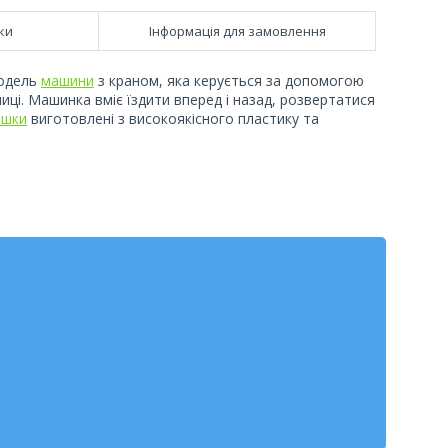
ки
Інформація для замовлення
модель
машини
з краном, яка керується за допомогою
иці. Машинка вміє їздити вперед і назад, розвертатися
ашки
виготовлені з високоякісного пластику та