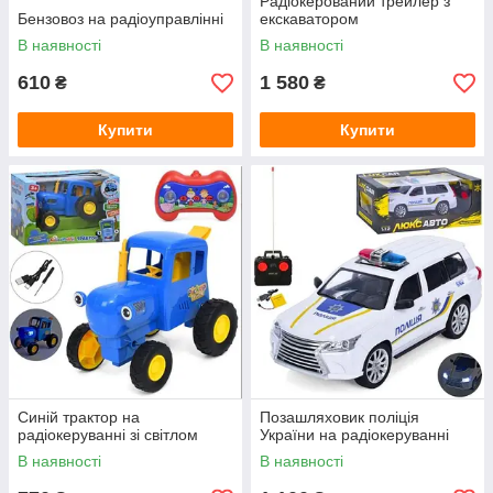
Радіокерований трейлер з
Бензовоз на радіоуправлінні
екскаватором
В наявності
В наявності
610
1 580
₴
₴
Купити
Купити
Синій трактор на
Позашляховик поліція
радіокеруванні зі світлом
України на радіокеруванні
В наявності
В наявності