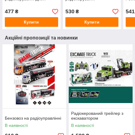
477
530
541
₴
₴
Купити
Купити
Акційні пропозиції та новинки
Радіокерований трейлер з
Бензовоз на радіоуправлінні
екскаватором
В наявності
В наявності