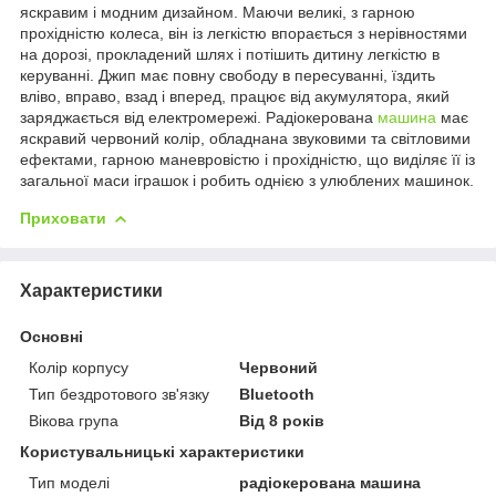
яскравим і модним дизайном. Маючи великі, з гарною
прохідністю колеса, він із легкістю впорається з нерівностями
на дорозі, прокладений шлях і потішить дитину легкістю в
керуванні. Джип має повну свободу в пересуванні, їздить
вліво, вправо, взад і вперед, працює від акумулятора, який
заряджається від електромережі. Радіокерована
машина
має
яскравий червоний колір, обладнана звуковими та світловими
ефектами, гарною маневровістю і прохідністю, що виділяє її із
загальної маси іграшок і робить однією з улюблених машинок.
Приховати
Характеристики
Основні
Колір корпусу
Червоний
Тип бездротового зв'язку
Bluetooth
Вікова група
Від 8 років
Користувальницькі характеристики
Тип моделі
радіокерована машина