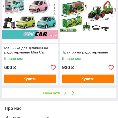
Машинка для дівчинки на
радіокеруванні Mini Car
Трактор на радіокеруванні
В наявності
В наявності
600
930
₴
₴
Купити
Купити
Показати ще
Про нас