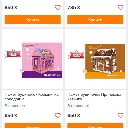
850
735
₴
₴
Купити
Купити
Намет будиночок Крамничка
Намет будиночок Пряникова
солодощів
хатинка
В наявності
В наявності
650
650
₴
₴
Купити
Купити