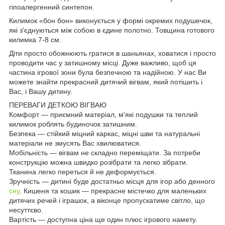
гіпоалергенний синтепон.
Килимок «бон бон» виконується у формі окремих подушечок,
які з'єднуються між собою в єдине полотно. Товщина готового
килимка 7-8 см.
Діти просто обожнюють гратися в шаньянах, ховатися і просто
проводити час у затишному місці. Дуже важливо, щоб ця
частина ігрової зони була безпечною та надійною. У нас Ви
можете знайти прекрасний дитячий вігвам, який потішить і
Вас, і Вашу дитину.
ПЕРЕВАГИ ДЕТКОЮ ВІГВАЮ
Комфорт — приємний матеріал, м'які подушки та теплий
килимок роблять будиночок затишним.
Безпека — стійкий міцний каркас, міцні шви та натуральні
матеріали не змусять Вас хвилюватися.
Мобільність — вігвам не складно переміщати. За потреби
конструкцію можна швидко розібрати та легко зібрати.
Тканина легко переться й не деформується.
Зручність — дитині буде достатньо місця для ігор або денного
сну
. Кишеня та кошик — прекрасне містечко для маленьких
дитячих речей і іграшок, а віконце пропускатиме світло, що
несуттєво.
Вартість — доступна ціна ще один плюс ігрового намету.