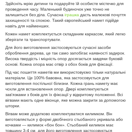
Здійсніть мрію дитини та подаруйте їй особисте містечко для
проведення часу. Маленький будиночок уже точно не
залишиться без діла. Сучасна
іграшка
дасть малюкові почуття
захищеності та спокою. Такий європейський намет підійде
навіть для найменших.
Кожен намет комплектується складаним каркасом, який легко
зберігати та транспортувати.
Для його виготовлення застосовуються сучасні засоби
оброблення дерева, це так само запобігає наявності задирок.
Висока твердість і міцність опор досягається завдяки буковій
основі. Кожна опора має отвір з обох боків для фіксації.
Під час пошиття наметів ми використовуємо тільки натуральні
матеріали. Це 100% бавовна, яка застосовується для
виготовлення постільної білизни. Кожна грань намету має
чохли для встановлення опор. Двері комплектуються
зав'язками з боків для їх фіксації у відкритому положенні. Всі
вігвами мають одне віконце, яке можна закрити за допомогою
шторки.
Вігвам може додатково комплектуватися килимком. Він
виготовляється у формі двобічного стьобаного укривала або
кочками — килимок «бон бон». Стьобаний килимок має
товщину 3-4 см, для його виготовлення застосовується