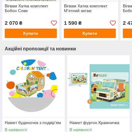
Вігвам Хатка комплект
Вігвам Хатка комплект
Вігв
Бобон Сови
М'ятний зигзаг
Боб
2 070
1 590
2 4
₴
₴
Купити
Купити
Акційні пропозиції та новинки
Намет будиночок з подвір'ям
Намет фургон Крамничка
В наявності
В наявності