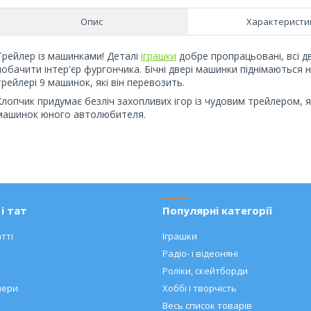
Опис
Характеристи
Трейлер із машинками! Деталі
іграшки
добре пропрацьовані, всі д
побачити інтер'єр фургончика. Бічні двері машинки піднімаються 
трейлері 9 машинок, які він перевозить.
Хлопчик придумає безліч захопливих ігор із чудовим трейлером, 
машинок юного автолюбителя.
і тат
Популярні категорії
тті
Іграшки
Радіо- і відеоняні
Роліки, скейтборди
нери
Хоббі і творчість
Весь список товарів