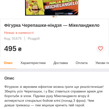
Фігурка Черепашки-ніндзя — Мікеланджело
Немає в наявності
Код: 91675
Роздріб
495
₴
Опис
Характеристики
Доставка
Оплата
Умови п
Опис
Фігуркою зі звуковим ефектом можна грати ще реалістичніше!
Зберіть усіх Черепашок, і у Вас з'явиться справжня армія для
боротьби зі злом. Підніми руку Мікеланджело вгору й
активуються спеціальні бойові клічі (понад 3 фраз). Чим
довше тримаєш — тим міцніше кричить твій герой.