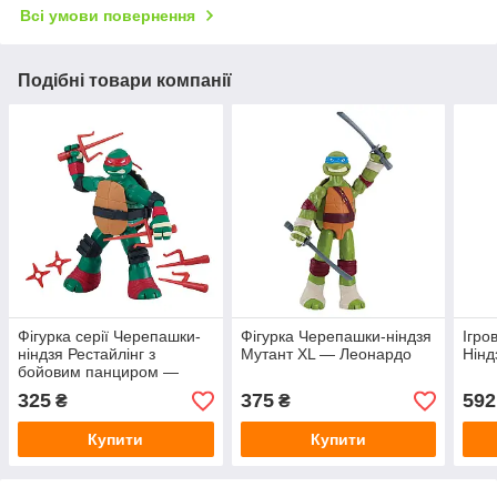
Всі умови повернення
Подібні товари компанії
Фігурка серії Черепашки-
Фігурка Черепашки-ніндзя
Ігро
ніндзя Рестайлінг з
Мутант XL — Леонардо
Нінд
бойовим панциром —
Рафаель
325
375
592
₴
₴
Купити
Купити