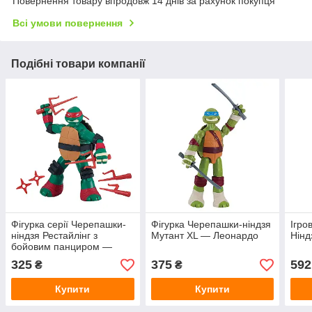
Повернення товару впродовж 14 днів за рахунок покупця
Всі умови повернення
Подібні товари компанії
Фігурка серії Черепашки-
Фігурка Черепашки-ніндзя
Ігро
ніндзя Рестайлінг з
Мутант XL — Леонардо
Нінд
бойовим панциром —
Рафаель
325
375
592
₴
₴
Купити
Купити