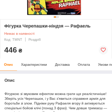
Фігурка Черепашки-ніндзя — Рафаель
Немає в наявності
Код: TMNT
Роздріб
446
₴
Опис
Характеристики
Доставка
Оплата
Умови п
Опис
Фігуркою зі звуковим ефектом можна грати ще реалістичніше!
Зберіть усіх Черепашок, і у Вас з'явиться справжня армія для
боротьби зі злом. Підніми руку Рафаеля вгору й активуються
спеціальні бойові клічі (понад 3 фраз). Чим довше тримаєш —