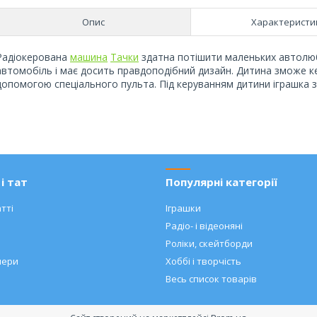
Опис
Характеристи
Радіокерована
машина
Тачки
здатна потішити маленьких автолю
автомобіль і має досить правдоподібний дизайн. Дитина зможе к
допомогою спеціального пульта. Під керуванням дитини іграшка з
і тат
Популярні категорії
тті
Іграшки
Радіо- і відеоняні
Роліки, скейтборди
нери
Хоббі і творчість
Весь список товарів