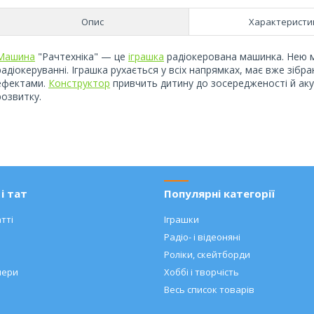
Опис
Характеристи
Машина
"Рачтехніка" — це
іграшка
радіокерована машинка. Нею 
радіокеруванні. Іграшка рухається у всіх напрямках, має вже зібр
ефектами.
Конструктор
привчить дитину до зосередженості й аку
розвитку.
і тат
Популярні категорії
тті
Іграшки
Радіо- і відеоняні
Роліки, скейтборди
нери
Хоббі і творчість
Весь список товарів