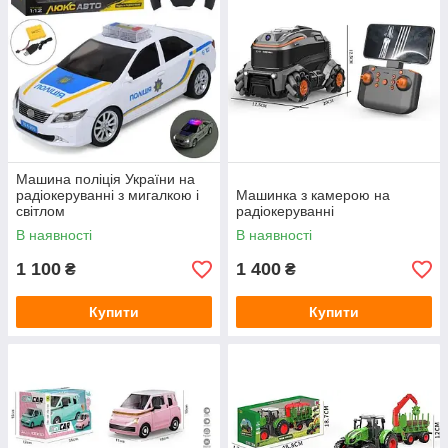
Машина поліція України на
радіокеруванні з мигалкою і
Машинка з камерою на
світлом
радіокеруванні
В наявності
В наявності
1 100
1 400
₴
₴
Купити
Купити