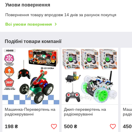
Умови повернення
Повернення товару впродовж 14 днів за рахунок покупця
Всі умови повернення
Подібні товари компанії
Машинка-Перевертень на
Джип-перевертень на
Маш
радіокеруванні
радіокеруванні
раді
198
500
450
₴
₴