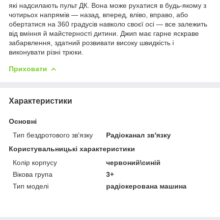
які надсилають пульт ДК. Вона може рухатися в будь-якому з
чотирьох напрямів — назад, вперед, вліво, вправо, або
обертатися на 360 градусів навколо своєї осі — все залежить
від вміння й майстерності дитини. Джип має гарне яскраве
забарвлення, здатний розвивати високу швидкість і
виконувати різні трюки.
Приховати
Характеристики
Основні
Тип бездротового зв'язку
Радіоканал зв'язку
Користувальницькі характеристики
Колір корпусу
червоний\синій
Вікова група
3+
Тип моделі
радіокерована машина