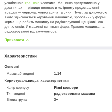
улюбленою
іграшкою
хлопчика. Машинка представлена у
двох типах — різниця полягає в колірному представленні
іграшки — червона, жовтогаряча та синя. Пульт, за допомогою
якого здійснюється керування машинкою, зроблений у формі
керма, що робить машинку на радіокеруванні ще цікавішою
для хлопців. У машинці світяться фари. Працює машинка на
радіокеруванні від акумулятора.
Приховати
Характеристики
Основні
Масштаб моделі
1:14
Користувальницькі характеристики
Колір корпусу
Різні кольори
Тип моделі
радіокерована машина
Вікова група
3+