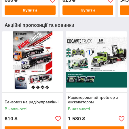
680
625
545
₴
₴
Купити
Купити
Акційні пропозиції та новинки
Радіокерований трейлер з
Бензовоз на радіоуправлінні
екскаватором
В наявності
В наявності
610
1 580
₴
₴