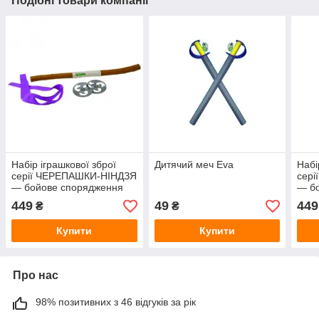
Подібні товари компанії
Набір іграшкової зброї
Дитячий меч Eva
Набі
серії ЧЕРЕПАШКИ-НІНДЗЯ
сер
— бойове спорядження
— б
Донателло (шест бо, 2
Леон
449
49
449
₴
₴
сюрикена)
Купити
Купити
Про нас
98% позитивних з 46 відгуків за рік