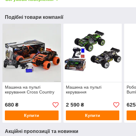
Подібні товари компанії
Машина на пульті
Машина на пульті
Робо
керування Cross Country
керування
Bum
680
2 590
625
₴
₴
Купити
Купити
Акційні пропозиції та новинки