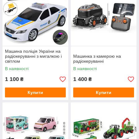
Машина поліція України на
радіокеруванні з мигалкою і
Машинка з камерою на
світлом
радіокеруванні
В наявності
В наявності
1 100
1 400
₴
₴
Купити
Купити