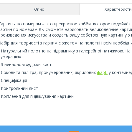
Опис
Характеристи
Картины по номерам – это прекрасное хобби, которое подойдёт 
картин по номерам Вы сможете нарисовать великолепные карти
произведения искусства и создать вашу собственную картинную 
Набір для творчості з гарним сюжетом на полотні і всім необхідн
- Натуральний полотно на підрамнику з галерейної натяжкою. На 
нумерацією
- 3 нейлонові художні кисті
- Соковита палітра, пронумерованих, акрилових
фарб
у контейне
- Специфікація
- Контрольний лист
- Кріплення для підвішування картини