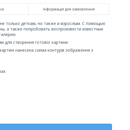
ки
Інформація для замовлення
не только деткам, но также и взрослым. С помощью
ны, а также попробовать воспроизвести известные
галерею.
им для створення готової картини:
картині нанесена схема контурів зображення з
рах