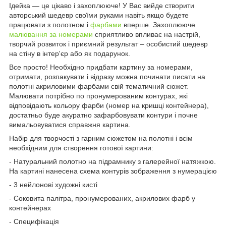
Ідейка — це цікаво і захоплююче! У Вас вийде створити
авторський шедевр своїми руками навіть якщо будете
працювати з полотном і
фарбами
вперше. Захоплююче
малювання за номерами
сприятливо впливає на настрій,
творчий розвиток і приємний результат – особистий шедевр
на стіну в інтер'єр або як подарунок.
Все просто! Необхідно придбати картину за номерами,
отримати, розпакувати і відразу можна починати писати на
полотні акриловими фарбами свій тематичний сюжет.
Малювати потрібно по пронумерованим контурах, які
відповідають кольору фарби (номер на кришці контейнера),
достатньо буде акуратно зафарбовувати контури і почне
вимальовуватися справжня картина.
Набір для творчості з гарним сюжетом на полотні і всім
необхідним для створення готової картини:
- Натуральний полотно на підрамнику з галерейної натяжкою.
На картині нанесена схема контурів зображення з нумерацією
- 3 нейлонові художні кисті
- Соковита палітра, пронумерованих, акрилових фарб у
контейнерах
- Специфікація