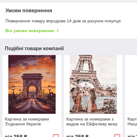
Умови повернення
Повернення товару впродовж 14 днів за рахунок покупця
Всі умови повернення
Подібні товари компанії
Картина за номерами
Картина за номерами з
Карт
З'єднання берегів
видом на Ейфелеву вежу
Наод
258
258
від
₴
від
₴
від