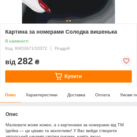
Картина за номерами Солодка вишенька
В наявності
Код: КНО2671/10372
Роздріб
282
від
₴
Купити
Опис
Характеристики
Доставка
Оплата
Умови п
Опис
Малювати може кожен, а з картинами за номерами від ТМ
Ідейка — це цікаво та захопливо! У Вас вийде створити
авторський шедевр своїми руками, навіть якщо