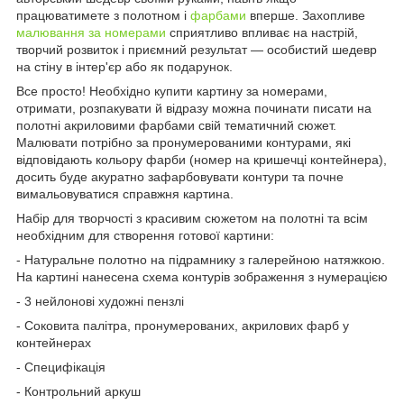
працюватимете з полотном і
фарбами
вперше. Захопливе
малювання за номерами
сприятливо впливає на настрій,
творчий розвиток і приємний результат — особистий шедевр
на стіну в інтер'єр або як подарунок.
Все просто! Необхідно купити картину за номерами,
отримати, розпакувати й відразу можна починати писати на
полотні акриловими фарбами свій тематичний сюжет.
Малювати потрібно за пронумерованими контурами, які
відповідають кольору фарби (номер на кришечці контейнера),
досить буде акуратно зафарбовувати контури та почне
вимальовуватися справжня картина.
Набір для творчості з красивим сюжетом на полотні та всім
необхідним для створення готової картини:
- Натуральне полотно на підрамнику з галерейною натяжкою.
На картині нанесена схема контурів зображення з нумерацією
- 3 нейлонові художні пензлі
- Соковита палітра, пронумерованих, акрилових фарб у
контейнерах
- Специфікація
- Контрольний аркуш